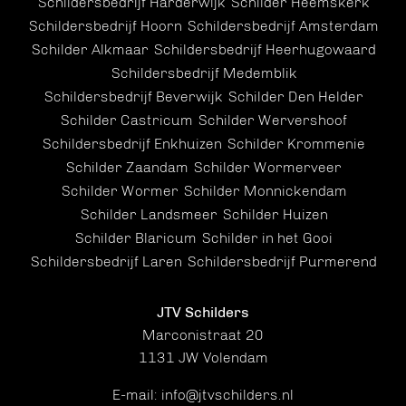
Schildersbedrijf Harderwijk
Schilder Heemskerk
Schildersbedrijf Hoorn
Schildersbedrijf Amsterdam
Schilder Alkmaar
Schildersbedrijf Heerhugowaard
Schildersbedrijf Medemblik
Schildersbedrijf Beverwijk
Schilder Den Helder
Schilder Castricum
Schilder Wervershoof
Schildersbedrijf Enkhuizen
Schilder Krommenie
Schilder Zaandam
Schilder Wormerveer
Schilder Wormer
Schilder Monnickendam
Schilder Landsmeer
Schilder Huizen
Schilder Blaricum
Schilder in het Gooi
Schildersbedrijf Laren
Schildersbedrijf Purmerend
JTV Schilders
Marconistraat 20
1131 JW Volendam
E-mail:
info@jtvschilders.nl