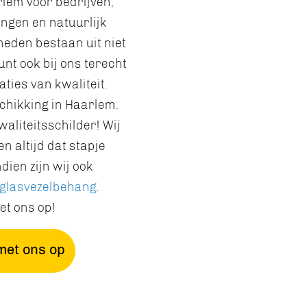
lem voor bedrijven,
gen en natuurlijk
eden bestaan uit niet
unt ook bij ons terecht
ties van kwaliteit.
chikking in Haarlem.
aliteitsschilder! Wij
n altijd dat stapje
dien zijn wij ook
glasvezelbehang
.
et ons op!
met ons op