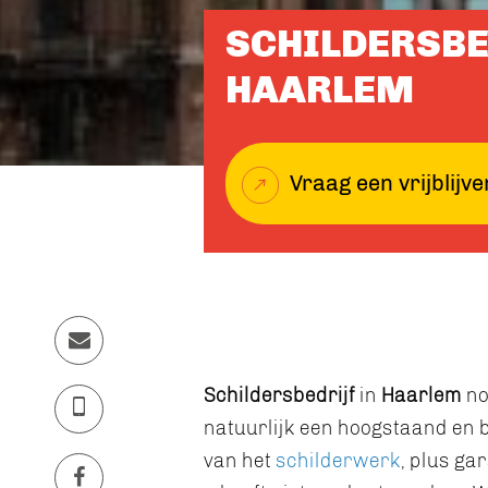
SCHILDERSBE
HAARLEM
Vraag een vrijblijve
Schildersbedrijf
in
Haarlem
no
natuurlijk een hoogstaand en 
van het
schilderwerk
, plus ga