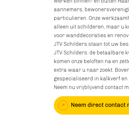
werken binnen- en buiten Haar
aannemers, bewonersverenigin
particulieren. Onze werkzaamh
alleen uit schilderen, maar u k
voor wanddecoraties en renova
JTV Schilders staan tot uw bes
JTV Schilders: de betaalbare kw
komen onze beloften na en zette
extra waar u naar zoekt. Boven
gespecialiseerd in kalkverf en
Neem nu vrijblijvend contact m
Neem direct contact 