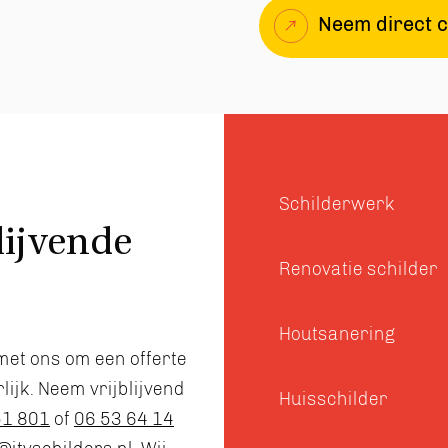
Neem direct c
Schilderwerk
lijvende
Renovatie schilder
Houtsanering
met ons om een offerte
ijk. Neem vrijblijvend
Huisschilder
51 801
of
06 53 64 14