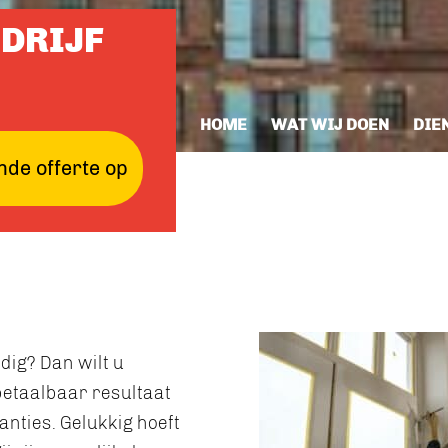
DRIJF
HOME
WAT WIJ DOEN
DIE
nde offerte op
dig? Dan wilt u
betaalbaar resultaat
ranties. Gelukkig hoeft