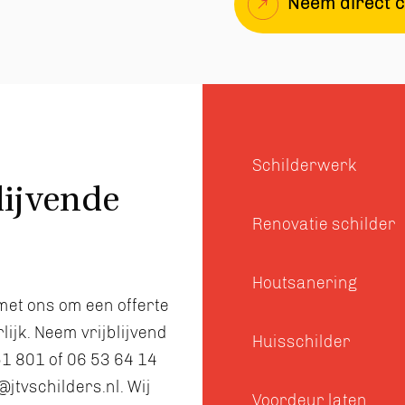
Neem direct c
Schilderwerk
lijvende
Renovatie schilder
Houtsanering
met ons om een offerte
ijk. Neem vrijblijvend
Huisschilder
1 801 of 06 53 64 14
@jtvschilders.nl. Wij
Voordeur laten