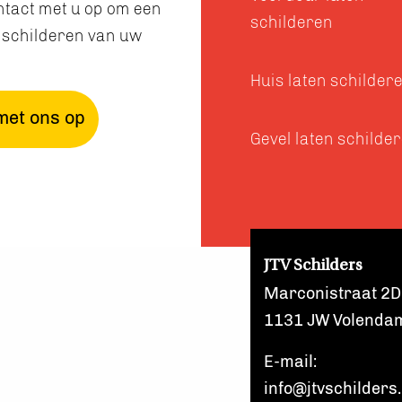
ntact met u op om een
schilderen
n schilderen van uw
Huis laten schilder
met ons op
Gevel laten schilde
JTV Schilders
Marconistraat 2D
1131 JW Volenda
E-mail:
info@jtvschilders.