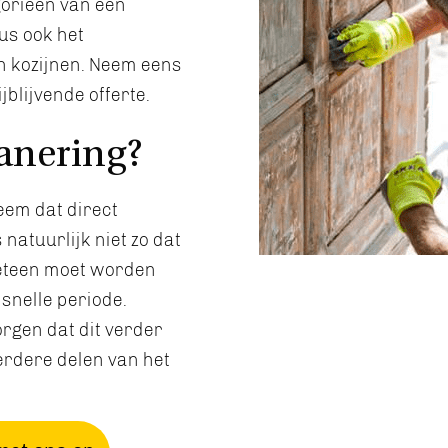
gorieën van een
us ook het
n kozijnen. Neem eens
jblijvende offerte.
anering?
eem dat direct
 natuurlijk niet zo dat
meteen moet worden
snelle periode.
orgen dat dit verder
erdere delen van het