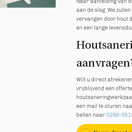
Naar aanleiding van d
aan de slag. We zulle
vervangen door hout d
en een lange levensdu
Houtsaneri
aanvragen
Wilt u direct afreken
vrijblijvend een offert
houtsaneringwerkzaam
een mail te sturen na
bellen naar
0299-351