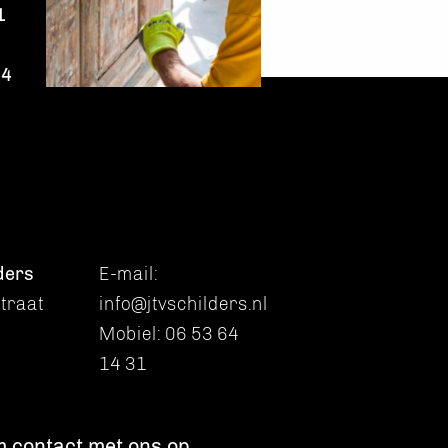
1
14
ders
E-mail:
traat
info@jtvschilders.nl
Mobiel:
06 53 64
14 31
m
 contact met ons op