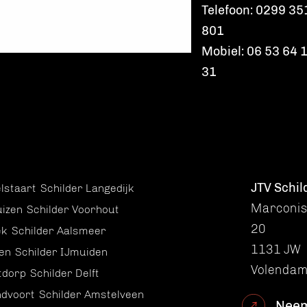
Telefoon: 0299 35
801
Mobiel: 06 53 64 
31
JTV Schil
lstaart
Schilder Langedijk
Marconis
uizen
Schilder Voorhout
20
ek
Schilder Aalsmeer
1131 JW
en
Schilder IJmuiden
Volenda
tdorp
Schilder Delft
ndvoort
Schilder Amstelveen
Neem