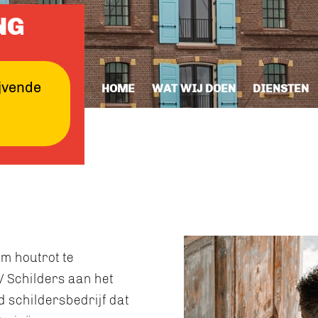
NG
ijvende
HOME
WAT WIJ DOEN
DIENSTEN
om houtrot te
V Schilders aan het
nd schildersbedrijf dat