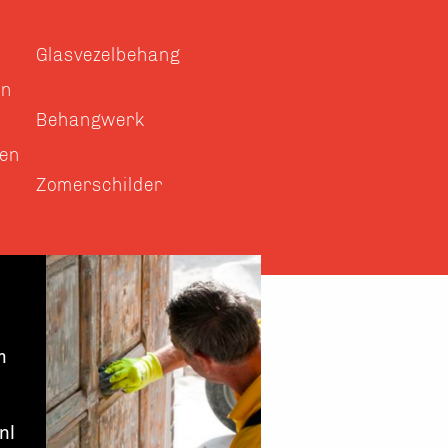
Glasvezelbehang
en
Behangwerk
ren
Zomerschilder
m
nl