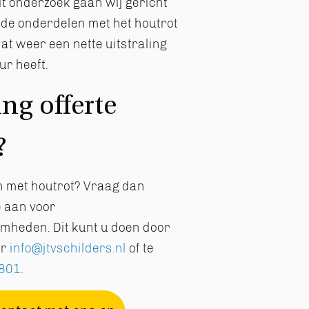
it onderzoek gaan wij gericht
n de onderdelen met het houtrot
at weer een nette uitstraling
ur heeft.
ng offerte
?
en met houtrot? Vraag dan
e aan voor
heden. Dit kunt u doen door
ar
info@jtvschilders.nl
of te
801
.