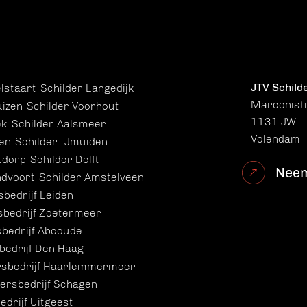
JTV Schild
lstaart
Schilder Langedijk
Marconist
uizen
Schilder Voorhout
1131 JW
ek
Schilder Aalsmeer
Volendam
en
Schilder IJmuiden
tdorp
Schilder Delft
Neem
ndvoort
Schilder Amstelveen
sbedrijf Leiden
sbedrijf Zoetermeer
sbedrijf Abcoude
bedrijf Den Haag
rsbedrijf Haarlemmermeer
dersbedrijf Schagen
edrijf Uitgeest