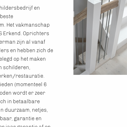
hildersbedrijf en
 beste
dam. Het vakmanschap
BS Erkend. Oprichters
erman zijn al vanaf
ers en hebben zich de
gelegd op het maken
m schilderen,
rken/restauratie.
lieden (momenteel 6
hoden wordt er zeer
zich in betaalbare
jn duurzaam, netjes,
baar, garantie en