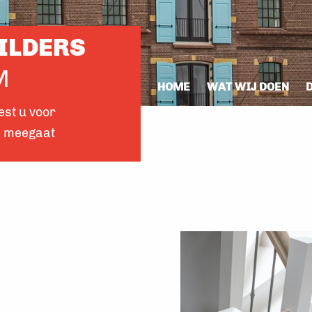
ILDERS
M
HOME
WAT WIJ DOEN
est u voor
en meegaat