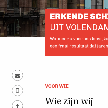
ERKENDE SCH
UIT VOLENDA
Wanneer u voor ons kiest, ki
een fraai resultaat dat jar
VOOR WIE
Wie zijn wij